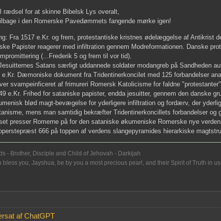
l rædsel for at skinne Bibelsk Lys overalt,
tilbage i den Romerske Pavedømmets fangende mørke igen!
: Fra 1517 e.Kr. og frem, protestantiske kristnes ødelæggelse af Antikri
ke Papister reagerer med infiltration gennem Modreformationen. Danske protes
mpromittering (...Frederik 5 og frem til vor tid).
 Jesuitternes Satans særligt uddannede soldater modangreb på Sandheden au
e.Kr. Dæmoniske dokument fra Tridentinerkoncilet med 125 forbandelser ana
er svampeinficeret af frimureri Romersk Katolicisme for faldne "protestanter"
49 e.Kr. Frihed for sataniske papister, endda jesuitter, gennem den danske gr
umenisk blød magt-bevægelse for yderligere infiltration og fordærv, der yderl
tanisme, mens man samtidig bekræfter Tridentinerkoncillets forbandelser og gør
set presser Romerne på for den sataniske økumeniske Romerske nye verden
pperstepræst 666 på toppen af verdens slangepyramides hierarkiske magtstru
s - Brother, Disciple and Child of Jehovah - Darkijah
less you, Jayshua, be by you a most precious pearl, and their Spirit of Truth in us
ersat af ChatGPT