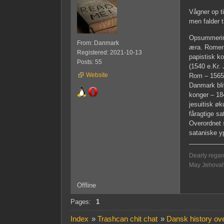
Vågner op ti
men falder 
Opsummering
From: Danmark
æra. Romers
Registered: 2021-10-13
papistisk ko
Posts: 55
(1540 e.Kr.
Website
Rom – 1565 
Danmark bliv
konger – 18
jesuitisk øk
fåragtige sa
Overordnet 
sataniske y
Dearly regard
May Jehovah b
Offline
Pages:
1
Index
»
Trashcan chit chat
»
Dansk history ov