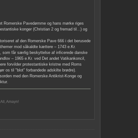
st det Romerske Pavedømme og hans mørke riges
tantiske konger (Christian 2 og fremad til...) og
toriseret af den Romerske Pave 666 i det berusede
themer mod såkaldte kættere – 1743 e.Kr.
, som får særlig beskyttelse af inficerede danske
undlov – 1965 e.Kr. ved Det andet Vatikankoncil,
igere forvilder protestantiske kristne med Roms
 os til "blot" forbandede adskilte brødre).
sorden med den Romerske Antikrist-Konge og
ktur.
 All, Amayn!