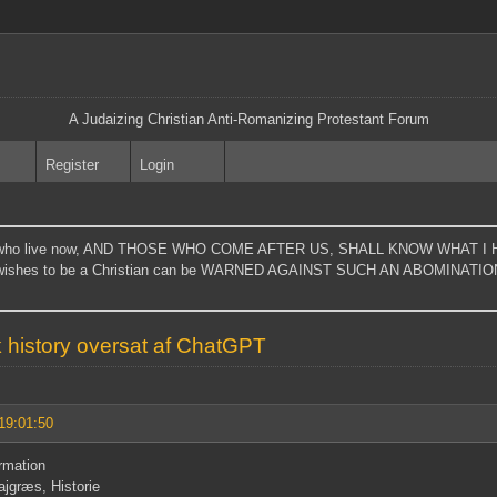
A Judaizing Christian Anti-Romanizing Protestant Forum
Register
Login
t those who live now, AND THOSE WHO COME AFTER US, SHALL KNOW WHA
shes to be a Christian can be WARNED AGAINST SUCH AN ABOMINATION." - 
 history oversat af ChatGPT
19:01:50
rmation
jgræs, Historie