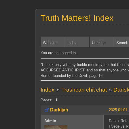
Truth Matters! Index
Website
Index
User list
Search
You are not logged in.
"I mock only with my feeble mockery, so tha
ACCURSED ANTICHRIST, and so that anyone who wi
Rome, founded by the Devil, page 16.
Index
»
Trashcan chit chat
»
Dansk
Pages:
1
Darkijah
2025-01-01 
Admin
Dansk Refo
Hvede vs Ra